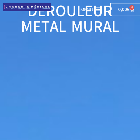
DEROULEUR
0
0,00
€
MENU
METAL MURAL