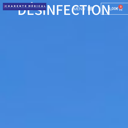
DÉSINFECTION
0
0,00
€
MENU