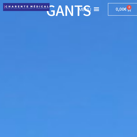
GANTS
0
0,00
€
MENU