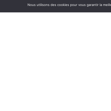
Nous utilisons des cookies pour vous garantir la meill
Accueil
/
Boutique
/
Professionnels de Santé
/
Pr
DRAPS