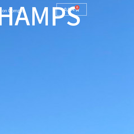
CHAMPS
0
0,00
€
Mon Compte