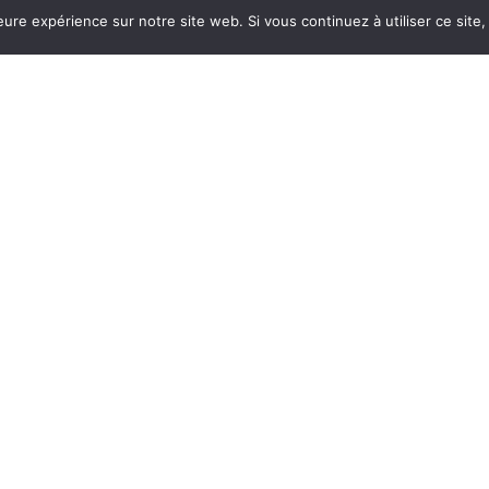
eure expérience sur notre site web. Si vous continuez à utiliser ce sit
otection
/ Draps examen-Champs Stérile
 EXAMEN-CHAMPS S